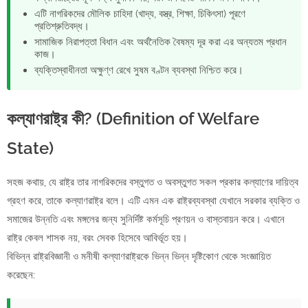
এটি নাগরিকদের মৌলিক চাহিদা (খাদ্য, বস্ত্র, শিক্ষা, চিকিৎসা) পূরণে
প্রতিশ্রুতিবদ্ধ।
সামাজিক নিরাপত্তা বিধান এবং অর্থনৈতিক বৈষম্য দূর করা এর অন্যতম প্রধান
কাজ।
ব্যক্তিস্বাধীনতা অক্ষুণ্ণ রেখে সুষম বণ্টন ব্যবস্থা নিশ্চিত করে।
কল্যাণরাষ্ট্র কী? (Definition of Welfare
State)
সহজ কথায়, যে রাষ্ট্র তার নাগরিকদের বস্তুগত ও অবস্তুগত সকল প্রকার কল্যাণের দায়িত্ব
গ্রহণ করে, তাকে কল্যাণরাষ্ট্র বলে। এটি এমন এক রাষ্ট্রব্যবস্থা যেখানে সরকার ব্যক্তি ও
সমাজের উন্নতি এবং মঙ্গলের জন্য সুনির্দিষ্ট কর্মসূচি প্রণয়ন ও বাস্তবায়ন করে। এখানে
রাষ্ট্র কেবল শাসক নয়, বরং সেবক হিসেবে আবির্ভূত হয়।
বিভিন্ন রাষ্ট্রবিজ্ঞানী ও মনীষী কল্যাণরাষ্ট্রকে ভিন্ন ভিন্ন দৃষ্টিকোণ থেকে সংজ্ঞায়িত
করেছেন: