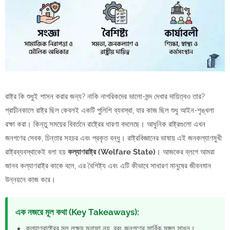
রাষ্ট্র কি শুধুই শাসন করার জন্য? নাকি নাগরিকদের ভালো-মন্দ দেখার দায়িত্বও তার?
প্রাচীনকালে রাষ্ট্র ছিল কেবলই একটি পুলিশি ব্যবস্থা, যার কাজ ছিল শুধু আইন-শৃঙ্খলা
রক্ষা করা। কিন্তু সময়ের বিবর্তনে রাষ্ট্রের ধারণা বদলেছে। আধুনিক রাষ্ট্রগুলো এখন
জনগণের সেবক, চিন্তার সহচর এবং প্রকৃত বন্ধু। রাষ্ট্রবিজ্ঞানের ভাষায় এই জনকল্যাণমুখী
রাষ্ট্রব্যবস্থাকেই বলা হয়
কল্যাণরাষ্ট্র (Welfare State)
। আজকের ব্লগে আমরা
জানব কল্যাণরাষ্ট্র কাকে বলে, এর বৈশিষ্ট্য এবং এটি কীভাবে সাধারণ মানুষের জীবনমান
উন্নয়নে কাজ করে।
এক নজরে মূল কথা (Key Takeaways):
কল্যাণরাষ্ট্রের মূল লক্ষ্য মুনাফা নয়, বরং জনগণের সার্বিক মঙ্গল সাধন।