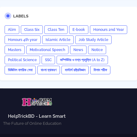
LABELS
Alim
Class Six
Class Ten
E-book
Honours 2nd Year
Honours 4th year
Islamic Article
Job Study Article
Masters
Motivational Speech
News
Notice
Political Science
SSC
কম্পিউটার ও তথ্য প্রযুক্তি (A to Z)
ডিজিটাল নাগরিক সেবা
বাংলা ব্যাকরণ
মাস্টার্স রাষ্ট্রবিজ্ঞান
মিলাদ শরীফ
HelpTrickBD - Learn Smart
The Future of Online Education