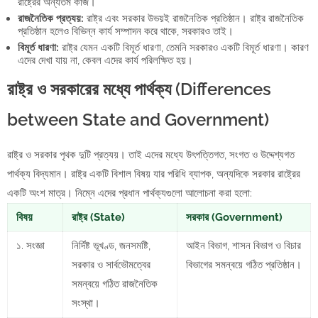
রাষ্ট্রের অন্যতম কাজ।
রাজনৈতিক প্রত্যয়:
রাষ্ট্র এবং সরকার উভয়ই রাজনৈতিক প্রতিষ্ঠান। রাষ্ট্র রাজনৈতিক
প্রতিষ্ঠান হলেও বিভিন্ন কার্য সম্পাদন করে থাকে, সরকারও তাই।
বিমূর্ত ধারণা:
রাষ্ট্র যেমন একটি বিমূর্ত ধারণা, তেমনি সরকারও একটি বিমূর্ত ধারণা। কারণ
এদের দেখা যায় না, কেবল এদের কার্য পরিলক্ষিত হয়।
রাষ্ট্র ও সরকারের মধ্যে পার্থক্য (Differences
between State and Government)
রাষ্ট্র ও সরকার পৃথক দুটি প্রত্যয়। তাই এদের মধ্যে উৎপত্তিগত, সংগত ও উদ্দেশ্যগত
পার্থক্য বিদ্যমান। রাষ্ট্র একটি বিশাল বিষয় যার পরিধি ব্যাপক, অন্যদিকে সরকার রাষ্ট্রের
একটি অংশ মাত্র। নিম্নে এদের প্রধান পার্থক্যগুলো আলোচনা করা হলো:
বিষয়
রাষ্ট্র (State)
সরকার (Government)
১. সংজ্ঞা
নির্দিষ্ট ভূখণ্ড, জনসমষ্টি,
আইন বিভাগ, শাসন বিভাগ ও বিচার
সরকার ও সার্বভৌমত্বের
বিভাগের সমন্বয়ে গঠিত প্রতিষ্ঠান।
সমন্বয়ে গঠিত রাজনৈতিক
সংস্থা।