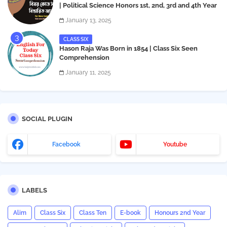
| Political Science Honors 1st, 2nd, 3rd and 4th Year
Book List
January 13, 2025
CLASS SIX
Hason Raja Was Born in 1854 | Class Six Seen
Comprehension
January 11, 2025
SOCIAL PLUGIN
Facebook
Youtube
LABELS
Alim
Class Six
Class Ten
E-book
Honours 2nd Year