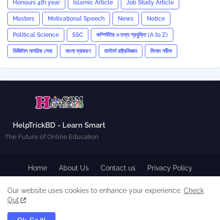
Honours 4th year
Islamic Article
Job Study Article
Masters
Motivational Speech
News
Notice
Political Science
SSC
কম্পিউটার ও তথ্য প্রযুক্তি (A to Z)
ডিজিটাল নাগরিক সেবা
বাংলা ব্যাকরণ
মাস্টার্স রাষ্ট্রবিজ্ঞান
মিলাদ শরীফ
HelpTrickBD - Learn Smart
The Future of Online Education
Home
About Us
Contact us
Privacy Policy
Disclaimer
Terms & Conditions
Sitemap
Our website uses cookies to enhance your experience.
Check
Cookie Policy
Out