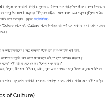
e)
। মানুষের ধ্যান-ধারণা, বিশ্বাস, মূল্যবোধ, শিল্পকলা এবং প্রাত্যহিক জীবনের সকল উপকরণের
াথে সংস্কৃতির ধারণাটি অত্যন্ত নিবিড়ভাবে জড়িত। সহজ কথায়, জ্ঞান মানুষের বুদ্ধিকে শানিত
সমষ্টিই হলো সংস্কৃতি। (সূত্র:
উইকিপিডিয়া
)
শব্দ 'Colere' থেকে এই 'Culture' শব্দের উৎপত্তি, যার অর্থ হলো কর্ষণ বা চাষ। ষোল শতকের
 করেন।
ি থেকে সংজ্ঞায়িত করেছেন। নিচে কয়েকটি উল্লেখযোগ্য সংজ্ঞা তুলে ধরা হলো:
 আমাদের সংস্কৃতি; আর আমরা যা ব্যবহার করি, তা হলো আমাদের সভ্যতা।"
মানুষেরই সৃষ্টি, যার মাধ্যমে সে তার উদ্দেশ্য সাধন করে।"
্ঞান, বিশ্বাস, শিল্পকলা, নীতিবোধ, আইন, প্রথা এবং সমাজের সদস্য হিসেবে মানুষের অর্জিত যে
র-আচরণ, মূল্যবোধ, কথাবার্তা, চলাফেরা, খাদ্যাভ্যাস এবং পোশাক-পরিচ্ছদের একটি সামগ্রিক
stics of Culture)