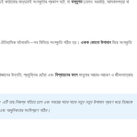
 এই কাঠামোর মাধ্যমেই সংস্কৃতির প্রকাশ ঘটে, যা
বস্তুগত
(যেমন: ঘরবাড়ি, আসবাবপত্র) বা
া এবং ঐতিহাসিক ঘটনাবলি—সব মিলিয়ে সংস্কৃতি গঠিত হয়।
একক কোনো উপাদান
দিয়ে সংস্কৃতি
িজ্ঞানের উন্নতি, প্রযুক্তির ছোঁয়া এবং
বিশ্বায়নের ফলে
মানুষের আচার-আচরণ ও জীবনযাত্রায়
ো। এটি তার নিজস্ব গতিতে চলে এবং সময়ের সাথে সাথে নতুন নতুন উপাদান গ্রহণ করে নিজেকে
্য এবং আধুনিকতার সংমিশ্রণে গঠিত।