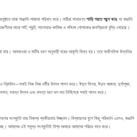
অনুষ্ঠানে তারা পাঞ্জাবি-পাজামা পরিধান করে। নারীরা সাধারণত
শাড়ি পরতে পছন্দ করে
, যা বাঙালি
ণীদের মাঝে শার্ট, প্যান্ট, সালোয়ার-কামিজ ও পশ্চিমা পোশাকের জনপ্রিয়তা বৃদ্ধি পেয়েছে।
েখা যায়। আবহাওয়া ও মাটির ধরণ অনুযায়ী ঘরের আকৃতি ভিন্ন হয়। তবে অর্থনৈতিক উন্নতির
ধ ও খ্রিস্টান—সবাই নিজ নিজ ধর্মীয় উৎসব পালন করে। ঈদুল ফিতর, ঈদুল আজহা, দুর্গাপূজা,
েলা বৈশাখ, নবান্ন উৎসব এবং বসন্ত বরণ দল-মত নির্বিশেষে সবাই পালন করে।
েশের সংস্কৃতি তার নিজস্ব স্বকীয়তায় উজ্জ্বল। বিশ্বায়নের যুগে কিছু পরিবর্তন এলেও, বাঙালি
চ্ছে। আমাদের এই সমৃদ্ধ সংস্কৃতিই বিশ্ব দরবারে আমাদের পরিচয় বহন করে।