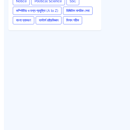
Notice
Political Science
SSC
কম্পিউটার ও তথ্য প্রযুক্তি (A to Z)
ডিজিটাল নাগরিক সেবা
বাংলা ব্যাকরণ
মাস্টার্স রাষ্ট্রবিজ্ঞান
মিলাদ শরীফ