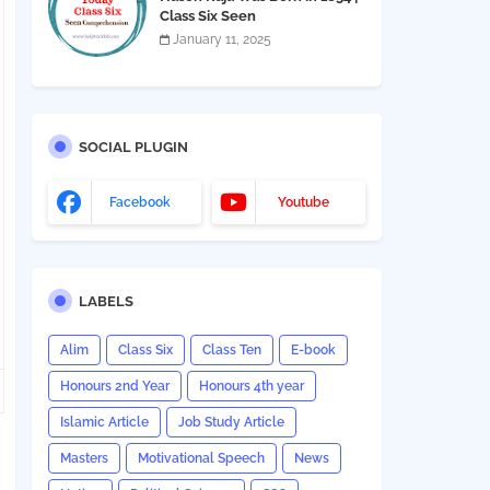
Class Six Seen
Comprehension
January 11, 2025
SOCIAL PLUGIN
Facebook
Youtube
LABELS
Alim
Class Six
Class Ten
E-book
Honours 2nd Year
Honours 4th year
Islamic Article
Job Study Article
Masters
Motivational Speech
News