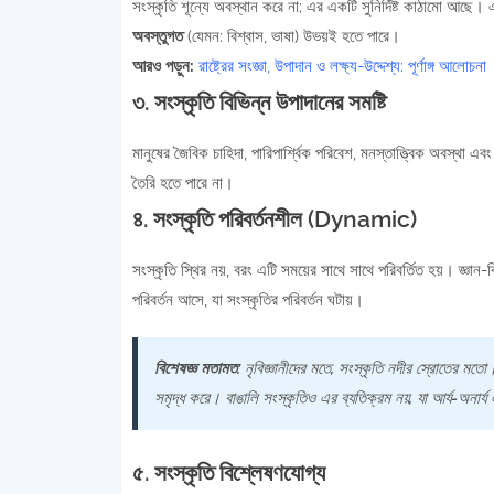
সংস্কৃতি শূন্যে অবস্থান করে না; এর একটি সুনির্দিষ্ট কাঠামো আছে।
অবস্তুগত
(যেমন: বিশ্বাস, ভাষা) উভয়ই হতে পারে।
আরও পড়ুন:
রাষ্ট্রের সংজ্ঞা, উপাদান ও লক্ষ্য-উদ্দেশ্য: পূর্ণাঙ্গ আলোচনা
৩. সংস্কৃতি বিভিন্ন উপাদানের সমষ্টি
মানুষের জৈবিক চাহিদা, পারিপার্শ্বিক পরিবেশ, মনস্তাত্ত্বিক অবস্থ
তৈরি হতে পারে না।
৪. সংস্কৃতি পরিবর্তনশীল (Dynamic)
সংস্কৃতি স্থির নয়, বরং এটি সময়ের সাথে সাথে পরিবর্তিত হয়। জ্ঞান-ব
পরিবর্তন আসে, যা সংস্কৃতির পরিবর্তন ঘটায়।
বিশেষজ্ঞ মতামত:
নৃবিজ্ঞানীদের মতে, সংস্কৃতি নদীর স্রোতের মত
সমৃদ্ধ করে। বাঙালি সংস্কৃতিও এর ব্যতিক্রম নয়, যা আর্য-অনার
৫. সংস্কৃতি বিশ্লেষণযোগ্য