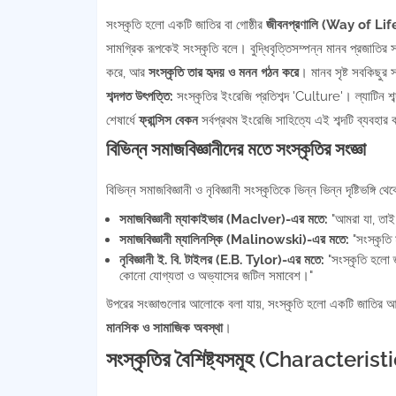
সংস্কৃতি হলো একটি জাতির বা গোষ্ঠীর
জীবনপ্রণালি (Way of Lif
সামগ্রিক রূপকেই সংস্কৃতি বলে। বুদ্ধিবৃত্তিসম্পন্ন মানব প্রজাতির স
করে, আর
সংস্কৃতি তার হৃদয় ও মনন গঠন করে
। মানব সৃষ্ট সবকিছুর 
শব্দগত উৎপত্তি:
সংস্কৃতির ইংরেজি প্রতিশব্দ 'Culture'। ল্যাটিন 
শেষার্ধে
ফ্রান্সিস বেকন
সর্বপ্রথম ইংরেজি সাহিত্যে এই শব্দটি ব্যবহার
বিভিন্ন সমাজবিজ্ঞানীদের মতে সংস্কৃতির সংজ্ঞা
বিভিন্ন সমাজবিজ্ঞানী ও নৃবিজ্ঞানী সংস্কৃতিকে ভিন্ন ভিন্ন দৃষ্টিভঙ্গ
সমাজবিজ্ঞানী ম্যাকাইভার (MacIver)-এর মতে:
"আমরা যা, তাই
সমাজবিজ্ঞানী ম্যালিনস্কি (Malinowski)-এর মতে:
"সংস্কৃতি 
নৃবিজ্ঞানী ই. বি. টাইলর (E.B. Tylor)-এর মতে:
"সংস্কৃতি হলো জ
কোনো যোগ্যতা ও অভ্যাসের জটিল সমাবেশ।"
উপরের সংজ্ঞাগুলোর আলোকে বলা যায়, সংস্কৃতি হলো একটি জাতির আচা
মানসিক ও সামাজিক অবস্থা
।
সংস্কৃতির বৈশিষ্ট্যসমূহ (Characteri