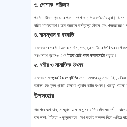
৩. পোশাক-পরিচ্ছদ
গ্রামীণ জীবনে পুরুষদের প্রধান পোশাক লুঙ্গি ও গেঞ্জি/ফতুয়া। বিশেষ 
নারীর শাশ্বত রূপ। তবে বর্তমানে কর্মব্যস্ত জীবনে এবং শহরের তরুণ-তরু
৪. বাসস্থান বা ঘরবাড়ি
বাংলাদেশের গ্রামীণ এলাকায় বাঁশ, বেত, ছন ও টিনের তৈরি ঘর বেশি দ
সাথে সাথে গ্রামেও এখন
ইটের তৈরি পাকা দালানকোঠা
বাড়ছে।
৫. ধর্মীয় ও সামাজিক উৎসব
বাংলাদেশ
সাম্প্রদায়িক সম্প্রীতির দেশ
। এখানে মুসলমান, হিন্দু, বৌদ্
বড়দিন এবং বুদ্ধ পূর্ণিমা এদেশের প্রধান ধর্মীয় উৎসব। এছাড়া পহ
উপসংহার
পরিশেষে বলা যায়, সংস্কৃতি হলো মানুষের যাপিত জীবনের দর্পণ। বাংলাদ
তার ভাষা, ঐতিহ্য ও মূল্যবোধকে ধারণ করেই সামনের দিকে এগিয়ে যা