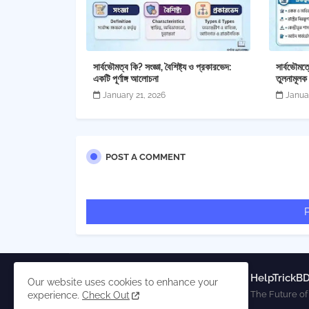
সার্বভৌমত্ব কি? সংজ্ঞা, বৈশিষ্ট্য ও প্রকারভেদ:
সার্বভৌমত
একটি পূর্ণাঙ্গ আলোচনা
তুলনামূলক
January 21, 2026
Janua
POST A COMMENT
HelpTrickBD
Our website uses cookies to enhance your
The Future of
experience.
Check Out