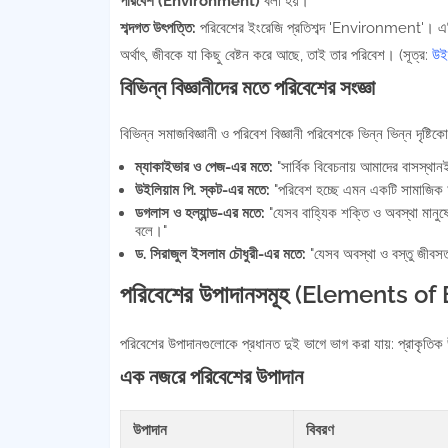
পরিবেশ (Environment)
বলা হয়।
শব্দগত উৎপত্তি:
পরিবেশের ইংরেজি প্রতিশব্দ 'Environment'। এটি
অর্থাৎ, জীবকে যা কিছু বেষ্টন করে আছে, তাই তার পরিবেশ। (সূত্র:
উইক
বিভিন্ন বিজ্ঞানীদের মতে পরিবেশের সংজ্ঞা
বিভিন্ন সমাজবিজ্ঞানী ও পরিবেশ বিজ্ঞানী পরিবেশকে ভিন্ন ভিন্ন দৃষ্ট
ম্যাকাইভার ও পেজ-এর মতে:
"সার্বিক বিবেচনায় আমাদের বাসস্থ
উইলিয়াম পি. স্কট-এর মতে:
"পরিবেশ হচ্ছে এমন একটি সামাজিক অব
ডগলাস ও হল্যান্ড-এর মতে:
"যেসব বাহ্যিক শক্তি ও অবস্থা মানুষে
বলে।"
ড. সিরাজুল ইসলাম চৌধুরী-এর মতে:
"যেসব অবস্থা ও বস্তু জীবসত
পরিবেশের উপাদানসমূহ (Elements o
পরিবেশের উপাদানগুলোকে প্রধানত দুই ভাগে ভাগ করা যায়: প্রাকৃত
এক নজরে পরিবেশের উপাদান
উপাদান
বিবরণ