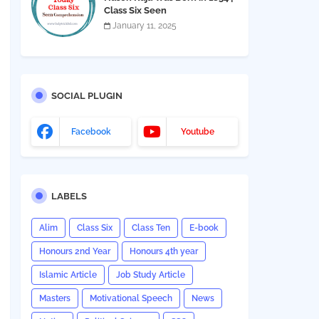
Class Six Seen
Comprehension
January 11, 2025
SOCIAL PLUGIN
Facebook
Youtube
LABELS
Alim
Class Six
Class Ten
E-book
Honours 2nd Year
Honours 4th year
Islamic Article
Job Study Article
Masters
Motivational Speech
News