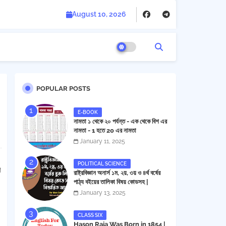
August 10, 2026
POPULAR POSTS
E-BOOK
নামতা ১ থেকে ২০ পর্যন্ত - এক থেকে বিশ এর
নামতা - 1 হতে 20 এর নামতা
January 11, 2025
POLITICAL SCIENCE
শ
রাষ্ট্রবিজ্ঞান অনার্স ১ম, ২য়, ৩য় ও ৪র্থ বর্ষের
পাঠ্য বইয়ের তালিকা বিষয় কোডসহ |
Political Science Honors 1st,
January 13, 2025
2nd, 3rd and 4th Year Book
List
CLASS SIX
Hason Raja Was Born in 1854 |