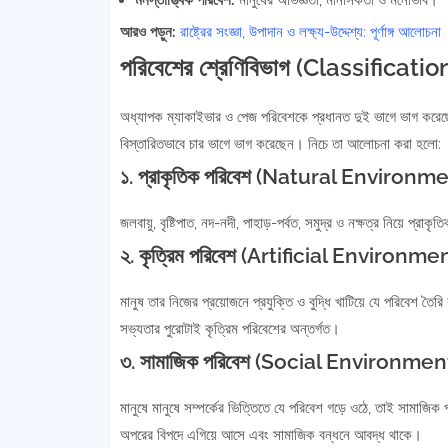
মনস্তাত্ত্বিক পরিবেশ:
মানুষের অভিজ্ঞতা, মানসিকতা ও মনোভাব।
আরও পড়ুন:
রাষ্ট্রের সংজ্ঞা, উপাদান ও লক্ষ্য-উদ্দেশ্য: পূর্ণাঙ্গ আলোচনা
পরিবেশের শ্রেণিবিভাগ (Classificat
অধ্যাপক ম্যাকাইভার ও পেজ পরিবেশকে প্রধানত দুই ভাগে ভাগ করে
বিস্তারিতভাবে চার ভাগে ভাগ করেছেন। নিচে তা আলোচনা করা হলো:
১. প্রাকৃতিক পরিবেশ (Natural Environm
জলবায়ু, বৃষ্টিপাত, নদ-নদী, পাহাড়-পর্বত, সমুদ্র ও নক্ষত্র নিয়ে প্রা
২. কৃত্রিম পরিবেশ (Artificial Environme
মানুষ তার নিজের প্রয়োজনে প্রযুক্তি ও বুদ্ধি খাটিয়ে যে পরিবেশ
সভ্যতার পুরোটাই কৃত্রিম পরিবেশের অন্তর্গত।
৩. সামাজিক পরিবেশ (Social Environmen
মানুষে মানুষে সম্পর্কের ভিত্তিতে যে পরিবেশ গড়ে ওঠে, তাই সামাজিক
অপরের বিপদে এগিয়ে আসে এবং সামাজিক বন্ধনে আবদ্ধ থাকে।