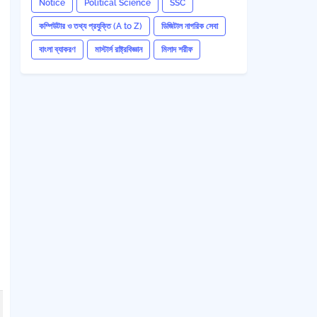
Notice
Political Science
SSC
কম্পিউটার ও তথ্য প্রযুক্তি (A to Z)
ডিজিটাল নাগরিক সেবা
বাংলা ব্যাকরণ
মাস্টার্স রাষ্ট্রবিজ্ঞান
মিলাদ শরীফ