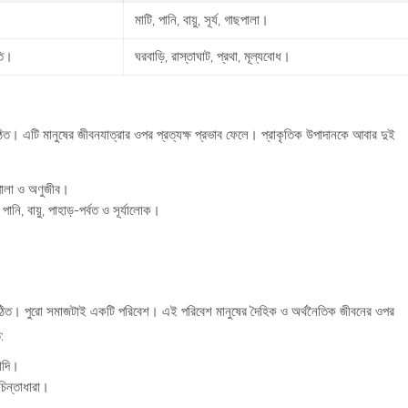
মাটি, পানি, বায়ু, সূর্য, গাছপালা।
তি।
ঘরবাড়ি, রাস্তাঘাট, প্রথা, মূল্যবোধ।
ঠিত। এটি মানুষের জীবনযাত্রার ওপর প্রত্যক্ষ প্রভাব ফেলে। প্রাকৃতিক উপাদানকে আবার দুই
ালা ও অণুজীব।
নি, বায়ু, পাহাড়-পর্বত ও সূর্যালোক।
গঠিত। পুরো সমাজটাই একটি পরিবেশ। এই পরিবেশ মানুষের দৈহিক ও অর্থনৈতিক জীবনের ওপর
:
াদি।
 চিন্তাধারা।