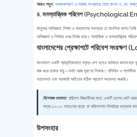
আরও পড়ুন:
সমাজকল্যাণ ও সমাজ সংস্কারে শেরে বাংলা এ. কে. ফজ
৪. মনস্তাত্ত্বিক পরিবেশ (Psychological
মানুষের অভিজ্ঞতা, শিক্ষা ও অভ্যাসের সমন্বয়ে যে মানসিক জগত তৈরি 
অভিজ্ঞতা ও শিক্ষার ওপর নির্ভর করে। সামাজিক ও মনস্তাত্ত্বিক পরি
বাংলাদেশের প্রেক্ষাপটে পরিবেশ সংরক্ষণ
বাংলাদেশ একটি প্রাকৃতিকভাবে সমৃদ্ধ দেশ হলেও বর্তমানে জনসংখ্যা 
শুরু করে ঢাকার বায়ু—সবই আজ দূষণের শিকার। পলিথিন ও প্লাস্টিক বর
সচেতনতা এবং সরকারি আইনের সঠিক প্রয়োগ অত্যন্ত জরুরি।
বিশেষজ্ঞ মতামত:
পরিবেশ বিজ্ঞানীদের মতে, একটি দেশের মোট আয়ত
মাত্র ১০-১২ শতাংশের মতো, যা পরিবেশগত বিপর্যয়ের অন্যতম ক
উপসংহার