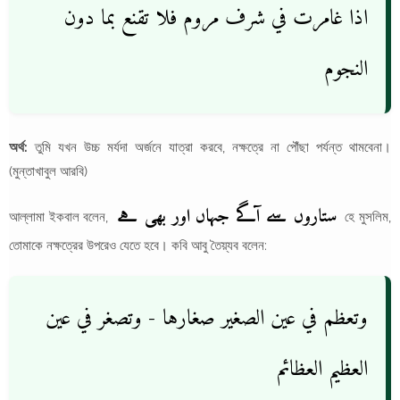
اذا غامرت في شرف مروم فلا تقنع بما دون
النجوم
অর্থ:
তুমি যখন উচ্চ মর্যদা অর্জনে যাত্রা করবে, নক্ষত্রে না পৌঁছা পর্যন্ত থামবেনা।
(মুন্তাখাবুল আরবি)
ستاروں سے آگے جہاں اور بھی ہے
আল্লামা ইকবাল বলেন,
হে মুসলিম,
তোমাকে নক্ষত্রের উপরেও যেতে হবে। কবি আবু তৈয়্যব বলেন:
وتعظم في عين الصغير صغارها - وتصغر في عين
العظيم العظائم