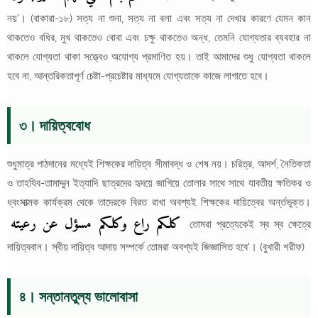
নয়'। (বাকারা-১৮) সত্য না শুনা, সত্য না বলা এবং সত্য না দেখার কারণে যেমন কান
থাকতেও বধির, মুখ থাকতেও বোবা এবং চক্ষু থাকতেও অন্ধ, তেমনি যোগ্যতার ব্যবহার না
থাকলে যোগ্যতা থাকা সত্ত্বেও অযোগ্য প্রমাণিত হয়। তাই আমাদের শুধু যোগ্যতা থাকলে
হবে না, আন্তরিকতাপূর্ণ চেষ্টা-প্রচেষ্টার মাধ্যমে যোগ্যতাকে কাজে লাগাতে হবে।
৩। দায়িত্ববোধ
শুধুমাত্র পাঠদানের মধ্যেই শিক্ষকের দায়িত্ব সীমাবদ্ধ ও শেষ নয়। চরিত্র, আদর্শ, নৈতিকতা
ও তাহযিব-তামাদ্দুন ইত্যাদি ছাত্রদের হৃদয়ে জাগিয়ে তোলার সাথে সাথে যাবতীয় ক্ষতিকর ও
ধ্বংসাত্মক কার্যক্রম থেকে তাদেরকে বিরত রাখা অবশ্যই শিক্ষকের দায়িত্বের অর্ন্তভুক্ত।
كلكم راع وكلكم مسؤل عن رعيته
তোমরা প্রত্যেকেই স্ব স্ব ক্ষেত্রে
দায়িত্ববান। স্বীয় দায়িত্ব আদায় সম্পর্কে তোমরা অবশ্যই জিজ্ঞাসিত হবে'। (বুখারী শরীফ)
৪। সন্তানতুল্য ভালোবাসা