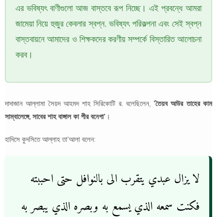
এর ভবিষ্যৎ বাণীগুলো আজ বাস্তবে রূপ নিচ্ছে। এই প্রবন্ধে আমরা
জামেয়া নিয়ে হুজুর কেবলার স্বপ্ন, ভবিষ্যৎ পরিকল্পনা এবং সেই স্বপ্ন
বাস্তবায়নে আমাদের ও শিক্ষকদের করণীয় সম্পর্কে বিস্তারিত আলোচনা
করব।
দাদাজান আল্লামা সৈয়দ আহমদ শাহ সিরিকোটি র. বলেছিলেন,
'তৈয়ব আউর তাহের কাম
সাম্বালেঙ্গে, সাবের শাহ বাঙ্গাল কা পীর বনেগা'
।
হাদিসে কুদসিতে আল্লাহ তা'আলা বলেন:
لا يزال عبدي يتقرب الى بالنوافل حتى احببته
فكنت سمعه الذي يسمع به وبصره الذي يبصر به