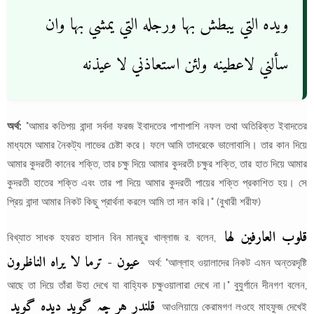
ويده التي يبطش بها ورجله التي يمشي بها وان
سألني لاعطينه ولئن استعاذني لا عيذنه
অর্থ:
"আমার কতিপয় বান্দা সর্বদা ফরজ ইবাদতের পাশাপাশি নফল তথা অতিরিক্ত ইবাদতের
মাধ্যমে আমার নৈকট্য লাভের চেষ্টা করে। ফলে আমি তাদরেকে ভালোবাসি। তার কান দিয়ে
আমার কুদরতী কানের শক্তি, তার চক্ষু দিয়ে আমার কুদরতী চক্ষুর শক্তি, তার হাত দিয়ে আমার
কুদরতী হাতের শক্তি এবং তার পা দিয়ে আমার কুদরতী পায়ের শক্তি প্রকাশিত হয়। সে
প্রিয় বান্দা আমার নিকট কিছু প্রার্থনা করলে আমি তা দান করি।" (বুখারী শরীফ)
قلوب العارفين لها
বিখ্যাত সাধক হযরত হাসান বিন মানছুর খাল্লাজ র. বলেন,
عيون - ترما لا يراه الناظرون
অর্থ: "আল্লাহ ওয়ালাদের নিকট এমন অন্তরদৃষ্টি
আছে তা দিয়ে তাঁরা উহা দেখে যা বাহ্যিক চক্ষুওয়ালারা দেখে না।" বুযুর্গানে দীনগণ বলেন,
قلندر ہر چہ گوید دیده گوید
আওলিয়ায়ে কেরামগণ লওহে মাহফুজ দেখেই