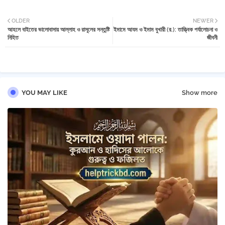
Twi
Wh
OLDER
NEWER
আহলে বাইতের ভালোবাসায় আল্লাহ ও রাসূলের সন্তুষ্টি
ইমামে আযম ও ইমাম বুখারী (র.): তাত্ত্বিক পর্যালোচনা ও
tter
atsa
নিহিত
জীবনী
pp
YOU MAY LIKE
Show more