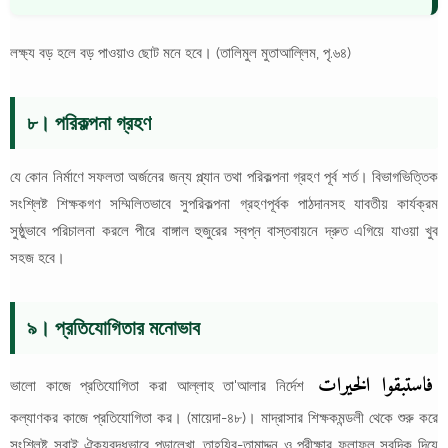
লক্ষ্য বড় হলে বড় পাওয়াও ছোট মনে হবে। (তালিমুল মুতাআল্লিম, পৃ.৬৪)
৮। পরিকল্পনা গ্রহণ
যে কোন নির্মাণে সফলতা অর্জনের জন্য প্ল্যান তথা পরিকল্পনা গ্রহণ পূর্ব শর্ত। বিভাগভিত্তিক
সংশ্লিষ্ট শিক্ষকগণ সম্মিলিতভাবে সুপরিকল্পনা গ্রহণপূর্বক পাঠদানসহ যাবতীয় কার্যক্রম
সুষ্ঠুভাবে পরিচালনা করলে পীরে বাঙ্গাল হুজুরের স্বপ্ন বাস্তবায়নে দ্রুত এগিয়ে যাওয়া খুব
সহজ হবে।
৯। প্রতিযোগিতার মনোভাব
فاستبقوا الخيرات
ভালো কাজে প্রতিযোগিতা করা আল্লাহ তা'আলার নির্দেশ
কল্যাণকর কাজে প্রতিযোগিতা কর। (মায়েদা-৪৮)। মাদ্রাসার শিক্ষকমন্ডলী থেকে শুরু করে
সংশ্লিষ্ট সবাই ঐক্যবদ্ধভাবে পড়ালেখা, তাহযিব-তামাদ্দুন ও পরীক্ষার ফলাফল সবদিক দিয়ে