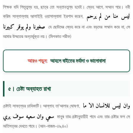
শিক্ষক যদি পিতৃতুল্য হয়, ছাত্র তো সন্তানতুল্য হবেই। স্নেহ আগে, সম্মান পরে। নবী
ليس منا من لم يرحم
করিম সাল্লাল্লাহু আলাইহি ওয়াসাল্লামা ইরশাদ করেন,
صغيرنا ولم يوقر كبيرنا
যে ছোটদের স্নেহ করে না এবং বড়দের সম্মান করে না, সে
আমার উম্মতের অন্তর্ভুক্ত নয়। (মিশকাত শরীফ)
আরও পড়ুন:
আহলে বাইতের মর্যাদা ও ভালোবাসা
৫। চেষ্টা অব্যাহত রাখা
وان ليس للانسان الا ما
চেষ্টাই সাফল্যের চাবিকাটি। আল্লাহ তা'আলার ঘোষণা,
سعي وان سعيه سوف يري
মানুষ তার চেষ্টানুযায়ীই পাবে এবং তার চেষ্টার ফল সে
অতিসত্বর দেখতে পাবে। (আন-নাজম-৩৯,৪০)