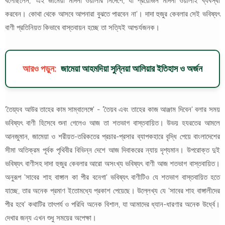
বলেছিলেন, 'এই জামেয়া মদিনা ওয়ালার নির্দেশে, যা প্রয়োজন মদিনা ওয়ালাই ব্যবস্থা
করবেন। কোথা থেকে আসবে আপনারা বুঝতে পারবেন না'। দাদা হুজুর কেবলার সেই ভবিষ্যৎ
বাণী প্রতিনিয়ত কিভাবে বাস্তবায়ন হচ্ছে তা সত্যিই আশ্চর্যজনক।
আরও পড়ুন:
জামেয়া আহমদিয়া সুন্নিয়া আলিয়ার ইতিহাস ও অর্জন
'তৈয়্যব আউর তাহের কাম সাম্বালেঙ্গে' - 'তৈয়ব এবং তাহের কাজ আঞ্জাম দিবেন' বলার সময়
ভবিষ্যৎ বাণী হিসেবে শুনা গেলেও আজ তা শতভাগ বাস্তবায়িত। উভয় হযরতের আমলে
আনজুমান, জামেয়া ও শরীয়ত-তরিকতের প্রচার-প্রসার ব্যাপকহারে বৃদ্ধি পেয়ে বাংলাদেশের
সীমা অতিক্রম পূর্বক পৃথিবীর বিভিন্ন দেশে আজ দিবাকরের ন্যায় দৃশ্যমান। উপরোক্ত দুই
ভবিষ্যৎ বাণীসহ দাদা হুজুর কেবলার আরো অসংখ্য ভবিষ্যৎ বাণী আজ শতভাগ বাস্তবায়িত।
অনুরূপ 'সাবের শাহ বাঙ্গাল কা পীর বনেগা' ভবিষ্যৎ বাণীটিও যে শতভাগ বাস্তবায়িত হতে
যাচ্ছে, তার অনেক প্রমাণ ইতোমধ্যে প্রকাশ পেয়েছে। উল্লেখ্য যে 'সাবের শাহ বাঙ্গালীদের
পীর হবে' কথাটির তাৎপর্য ও পরিধি অনেক বিশাল, যা আমাদের ধ্যান-ধারণার অনেক উর্ধ্বে।
দেখার জন্য এখন শুধু সময়ের অপেক্ষা।