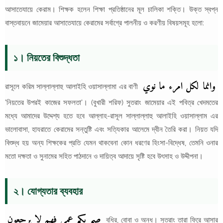
আসাতেযায়ে কেরাম। শিক্ষক হলেন শিক্ষা প্রতিষ্ঠানের মূল চালিকা শক্তি। উক্ত স্বপ্ন
বাস্তবায়নে জামেয়ার আসাতেযায়ে কেরামের সর্বাগ্রে পালনীয় ও করণীয় বিষয়সমূহ হলো:
১। নিয়তের বিশুদ্ধতা
وانما لكل امرء ما نوي
রাসূলে করিম সাল্লাল্লাহু আলাইহি ওয়াসাল্লামা এর বাণী
'নিয়তের উপরই কাজের সফলতা'। (বুখারী শরিফ) সুতরাং জামেয়ার এই পবিত্র খেদমতের
মধ্যে আমাদের উদ্দেশ্য হতে হবে আল্লাহ-রাসূল সাল্লাল্লাহু আলাইহি ওয়াসাল্লাম এর
ভালোবাসা, হাযরাতে কেরামের সন্তুষ্টি এবং সত্যিকার আলেমে দ্বীন তৈরি করা। নিয়ত যদি
বিশুদ্ধ হয় অন্য শিক্ষকের প্রতি যেমন থাকবেনা কোন ধরণের হিংসা-বিদ্ধেষ, তেমনি ওনার
মতো দক্ষতা ও সুনামের সহিত পাঠদানে ও দায়িত্ব আদায়ে সৃষ্টি হবে উৎসাহ ও উদ্দীপনা।
২। যোগ্যতার ব্যবহার
صم بكم عمي فهم لا يرجعون
বধির, বোবা ও অন্ধ। সুতরাং তারা ফিরে আসার