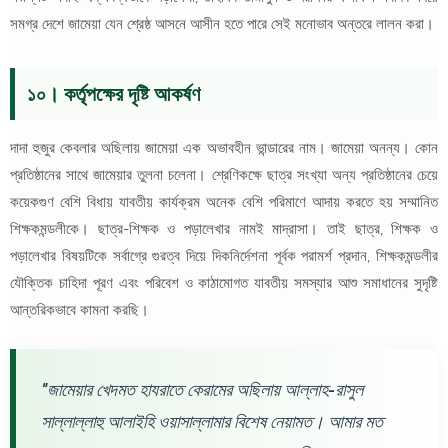
সমগ্র দেশে জামেয়া যেন শ্রেষ্ঠ আসনে আসীন হতে পারে সেই মনোভাব অন্তরে লালন করা।
১০। কর্তৃপক্ষের দৃষ্টি আকর্ষণ
দাদা হুজুর কেবলার অছিলায় জামেয়া এক অভাবহীন ভান্ডারের নাম। জামেয়া অনন্য। কোন
প্রতিষ্ঠানের সাথে জামেয়ার তুলনা চলেনা। শ্রেণিকক্ষে ছাত্র সংখ্যা অন্য প্রতিষ্ঠানের চেয়ে
কয়েকগুণ বেশি বিধায় যাবতীয় কার্যক্রম অনেক বেশি পরিমাণে আদায় করতে হয় সম্মানিত
শিক্ষকমন্ডলীকে। ছাত্র-শিক্ষক ও পড়ালেখার নামই মাদ্রাসা। তাই ছাত্র, শিক্ষক ও
পড়ালেখার বিষয়টিকে সর্বাগ্রে গুরত্ব দিয়ে দিকনির্দেশনা পূর্বক পরামর্শ প্রদান, শিক্ষকমন্ডলীর
যৌক্তিক চাহিদা পূরণ এবং পরিবেশ ও কাঠামোগত যাবতীয় সমস্যার আশু সমাধানের সুদৃষ্টি
আন্তরিকভাবে কামনা করছি।
"জামেয়ার খেদমত হাযরাতে কেরামের অছিলায় আল্লাহ-রাসুল
সাল্লাল্লাহু আলাইহি ওয়াসাল্লামার বিশেষ নেয়ামত। আমার মত