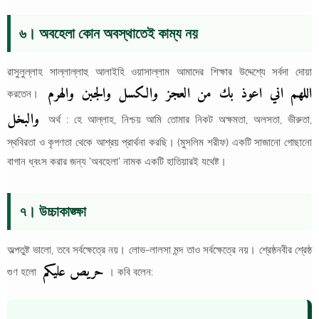
৬। অবহেলা কোন অবস্থাতেই কাম্য নয়
রাসুলুল্লাহ সাল্লাল্লাহু আলাইহি ওয়াসাল্লাম আমাদের শিক্ষার উদ্দেশ্যে সর্বদা দোয়া
اللهم اني اعوذ بك من العجز والكسل والجبن والهرم
করতেন।
والبخل
অর্থ : হে আল্লাহ, নিশ্চয় আমি তোমার নিকট অক্ষমতা, অলসতা, ভীরুতা,
স্থবিরতা ও কৃপণতা থেকে আশ্রয় প্রার্থনা করছি। (মুসলিম শরীফ) একটি সাজানো গোছানো
বাগান ধ্বংস করার জন্য 'অবহেলা' নামক একটি হাতিয়ারই যথেষ্ট।
৭। উচ্চাকাঙ্ক্ষা
অল্পতুষ্ট ভালো, তবে সর্বক্ষেত্রে নয়। লোভ-লালসা মন্দ তাও সর্বক্ষেত্রে নয়। শ্রেষ্ঠনবীর শ্রেষ্ঠ
حريص عليكم
গুণ হলো
। কবি বলেন: